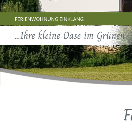
FERIENWOHNUNG EINKLANG
...Ihre kleine Oase im Grünen
F