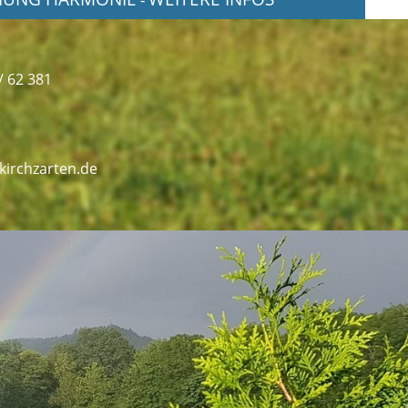
/ 62 381
kirchzarten.de